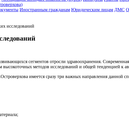
троверхова)
окументы
Иностранным гражданам
Юридическим лицам
ДМС
О
ких исследований
сследований
азвивающихся сегментов отросли здравоохранения. Современная
м высокоточных методов исследований и общей тенденцией к ав
.Островерхова имеется сразу три важных направления данной сп
атериала;