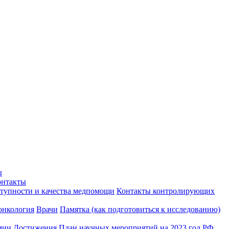
ы
онтакты
ступности и качества медпомощи
Контакты контролирующих
онкология
Врачи
Памятка (как подготовиться к исследованию)
мии
Достижения
План научных мероприятий на 2023 год РФ