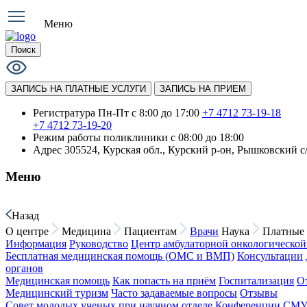
Меню
Поиск
ЗАПИСЬ НА ПЛАТНЫЕ УСЛУГИ
ЗАПИСЬ НА ПРИЕМ
Регистратура Пн-Пт с 8:00 до 17:00
+7 4712 73-19-18
+7 4712 73-19-20
Режим работы поликлиники
с 08:00 до 18:00
Адрес
305524, Курская обл., Курский р-он, Рышковский с/
Меню
Назад
О центре
Медицина
Пациентам
Врачи
Наука
Платные 
Информация
Руководство
Центр амбулаторной онкологическо
Бесплатная медицинская помощь (ОМС и ВМП)
Консультации
органов
Медицинская помощь
Как попасть на приём
Госпитализация
О
Медицинский туризм
Часто задаваемые вопросы
Отзывы
Совет молодых ученых при научном отделе
Конференции СМ