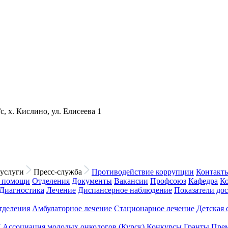
с, х. Кислино, ул. Елисеева 1
услуги
Пресс-служба
Противодействие коррупции
Контакт
й помощи
Отделения
Документы
Вакансии
Профсоюз
Кафедра
К
Диагностика
Лечение
Диспансерное наблюдение
Показатели до
тделения
Амбулаторное лечение
Стационарное лечение
Детская 
У
Ассоциация молодых онкологов (Курск)
Конкурсы
Гранты
Пре