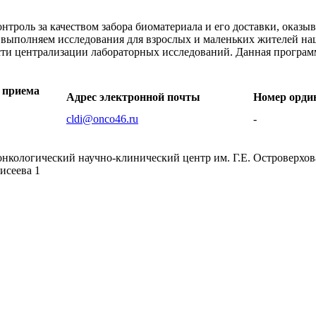
троль за качеством забора биоматериала и его доставки, ока
выполняем исследования для взрослых и маленьких жителей на
ости централизации лабораторных исследований. Данная програ
 приема
Адрес электронной почты
Номер орди
cldi@onco46.ru
-
нкологический научно-клинический центр им. Г.Е. Островерхов
лисеева 1