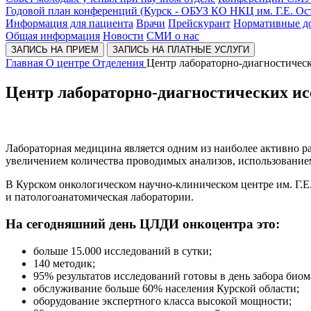
Годовой план конференций (Курск - ОБУЗ КО НКЦ им. Г.Е. Ос
Информация для пациента
Врачи
Прейскурант
Нормативные д
Общая информация
Новости
СМИ о нас
ЗАПИСЬ НА ПРИЕМ
ЗАПИСЬ НА ПЛАТНЫЕ УСЛУГИ
Главная
О центре
Отделения
Центр лабораторно-диагностичес
Центр лабораторно-диагностических и
Лабораторная медицина является одним из наиболее активно р
увеличением количества проводимых анализов, использование
В Курском онкологическом научно-клиническом центре им. Г.Е
и патологоанатомическая лаборатории.
На сегодняшний день ЦЛДИ онкоцентра это:
больше 15.000 исследований в сутки;
140 методик;
95% результатов исследований готовы в день забора биом
обслуживание больше 60% населения Курской области;
оборудование экспертного класса высокой мощности;