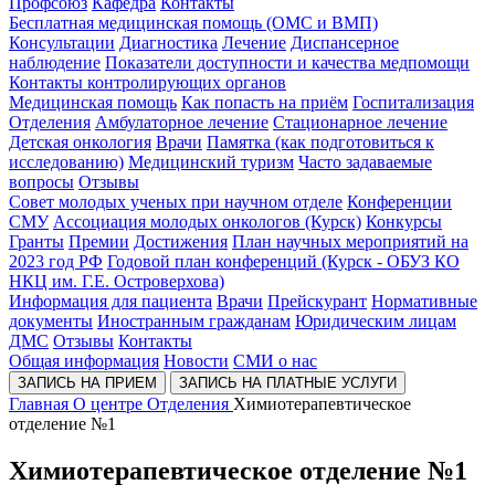
Профсоюз
Кафедра
Контакты
Бесплатная медицинская помощь (ОМС и ВМП)
Консультации
Диагностика
Лечение
Диспансерное
наблюдение
Показатели доступности и качества медпомощи
Контакты контролирующих органов
Медицинская помощь
Как попасть на приём
Госпитализация
Отделения
Амбулаторное лечение
Стационарное лечение
Детская онкология
Врачи
Памятка (как подготовиться к
исследованию)
Медицинский туризм
Часто задаваемые
вопросы
Отзывы
Совет молодых ученых при научном отделе
Конференции
СМУ
Ассоциация молодых онкологов (Курск)
Конкурсы
Гранты
Премии
Достижения
План научных мероприятий на
2023 год РФ
Годовой план конференций (Курск - ОБУЗ КО
НКЦ им. Г.Е. Островерхова)
Информация для пациента
Врачи
Прейскурант
Нормативные
документы
Иностранным гражданам
Юридическим лицам
ДМС
Отзывы
Контакты
Общая информация
Новости
СМИ о нас
ЗАПИСЬ НА ПРИЕМ
ЗАПИСЬ НА ПЛАТНЫЕ УСЛУГИ
Главная
О центре
Отделения
Химиотерапевтическое
отделение №1
Химиотерапевтическое отделение №1