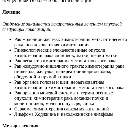
осуществляется более 7000 госпитализаций
Лечение
Отделение занимается лекарственным лечением опухолей
следующих локализаций:
Рак молочной железы: химиотерапия метастатического
рака, неоадъювантная химиотерапия
Гинекологические злокачественные опухоли:
химиотерапия рака яичников, матки, шейки матки
Рак легкого: химиотерапия метастатического рака
Рак желудочно-кишечного тракта: химиотерапия рака
пищевода, желудка, панкреатобилиарной зоны,
ободочной и прямой кишки
Рак органов головы и шеи: неоадъювантная
химиотерапия и химиотерапия метастатического рака
Рак органов мочевой системы и герминогенные
опухоли: химиотерапия рака лоханки почки и
мочеточников, мочевого пузыря, яичка
Саркома: химиотерапия сарком мягких тканей
Лимфома Ходжкина и неходжкинские лимфомы
Методы лечения