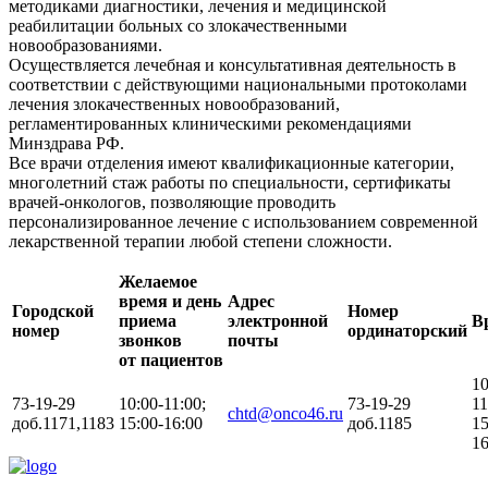
методиками диагностики, лечения и медицинской
реабилитации больных со злокачественными
новообразованиями.
Осуществляется лечебная и консультативная деятельность в
соответствии с действующими национальными протоколами
лечения злокачественных новообразований,
регламентированных клиническими рекомендациями
Минздрава РФ.
Все врачи отделения имеют квалификационные категории,
многолетний стаж работы по специальности, сертификаты
врачей-онкологов, позволяющие проводить
персонализированное лечение с использованием современной
лекарственной терапии любой степени сложности.
Желаемое
время и день
Адрес
Городской
Номер
приема
электронной
В
номер
ординаторский
звонков
почты
от пациентов
10
73-19-29
10:00-11:00;
73-19-29
11
chtd@onco46.ru
доб.1171,1183
15:00-16:00
доб.1185
15
16